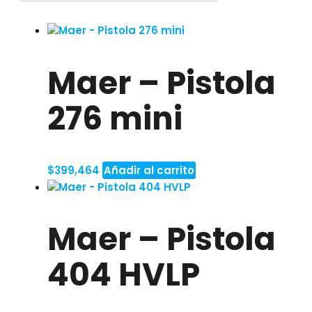
Maer – Pistola
276 mini
$
399,464
Añadir al carrito
Maer – Pistola
404 HVLP