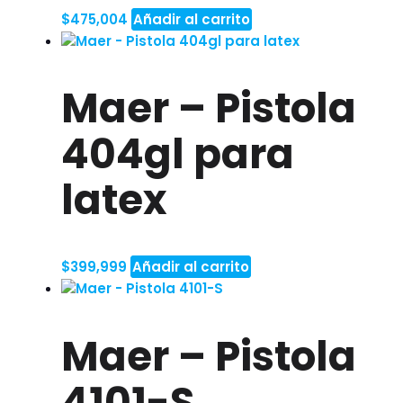
$
475,004
Añadir al carrito
Maer – Pistola
404gl para
latex
$
399,999
Añadir al carrito
Maer – Pistola
4101-S