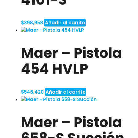
$
398,958
Añadir al carrito
Maer – Pistola
454 HVLP
$
546,420
Añadir al carrito
Maer – Pistola