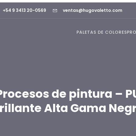
+54 9 3413 20-0569
ventas@hugovaletto.com
PALETAS DE COLORES
PR
Procesos de pintura – P
rillante Alta Gama Neg