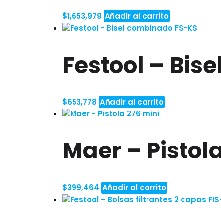
$
1,653,979
Añadir al carrito
Festool – Bis
$
653,778
Añadir al carrito
Maer – Pistol
$
399,464
Añadir al carrito