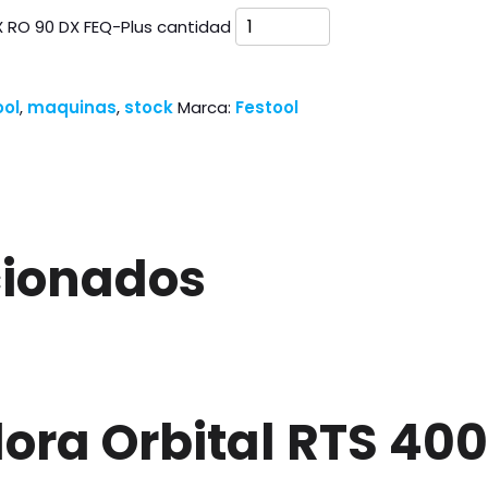
X RO 90 DX FEQ-Plus cantidad
ool
,
maquinas
,
stock
Marca:
Festool
cionados
adora Orbital RTS 40