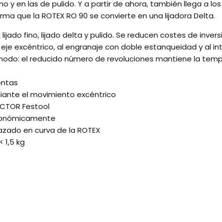
no y en las de pulido. Y a partir de ahora, también llega a los r
forma que la ROTEX RO 90 se convierte en una lijadora Delta.
ijado fino, lijado delta y pulido. Se reducen costes de inver
l eje excéntrico, al engranaje con doble estanqueidad y al in
odo: el reducido número de revoluciones mantiene la temper
entas
diante el movimiento excéntrico
TECTOR Festool
rgonómicamente
razado en curva de la ROTEX
 1,5 kg