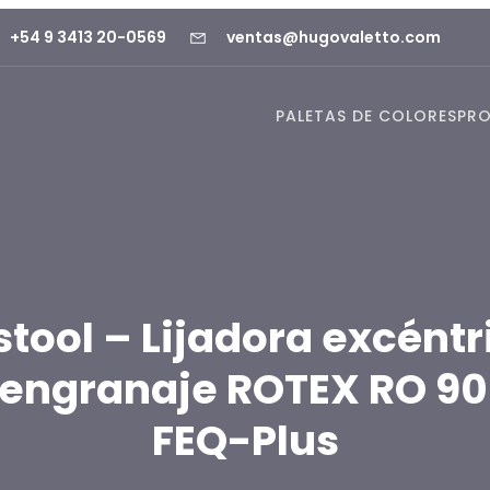
+54 9 3413 20-0569
ventas@hugovaletto.com
PALETAS DE COLORES
PR
stool – Lijadora excéntr
 engranaje ROTEX RO 90
FEQ-Plus