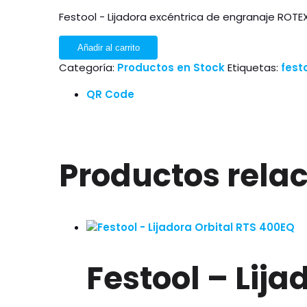
Festool - Lijadora excéntrica de engranaje ROTE
Añadir al carrito
Categoría:
Productos en Stock
Etiquetas:
fest
QR Code
Productos rela
Festool – Lij